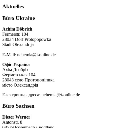
Aktuelles
Büro Ukraine
Achim Döbrich
Fermerstr. 104
28034 Dorf Protopopowka
Stadt Olexandrija
E-Mail: nehemia@t-online.de
Офіс Україна
Ахім Дьобріх
Ферметськая 104
28043 село Протопопіпвка
місто Олександрія
Електронна адреса: nehemia@t-online.de
Büro Sachsen
Dieter Werner
Antonstr. 8
08539 Rosenbach / Vogtland